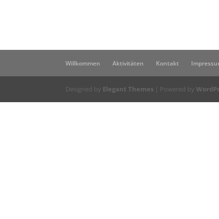
Willkommen
Aktivitäten
Kontakt
Impress
Designed by
Elegant Themes
| Powered by
WordPr